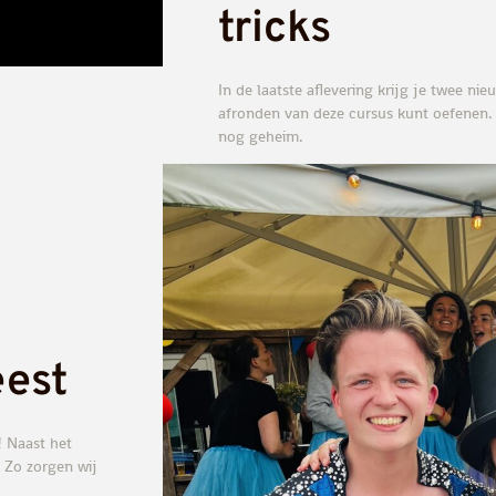
tricks
In de laatste aflevering krijg je twee ni
afronden van deze cursus kunt oefenen. We
nog geheim.
eest
! Naast het
. Zo zorgen wij