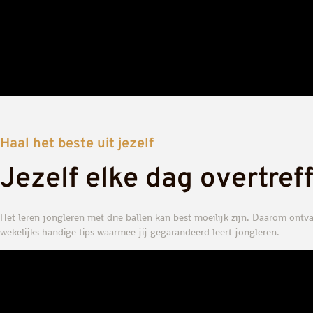
Haal het beste uit jezelf
Jezelf elke dag overtref
Het leren jongleren met drie ballen kan best moeilijk zijn. Daarom ontv
wekelijks handige tips waarmee jij gegarandeerd leert jongleren.