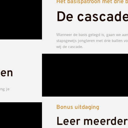
Het basispatroon met drie 
De cascade
Wanneer de basis gelegd is, gaan we aan
stapsgewijs jongleren met drie ballen 
wij de cascade.
fen
ang je
Bonus uitdaging
Leer meerder