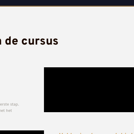
in de cursus
erste stap.
met het