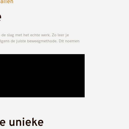
ballen
​
 de slag met het echte werk. Zo leer je
volgens de juiste beweegmethode. Dit noemen
e unieke