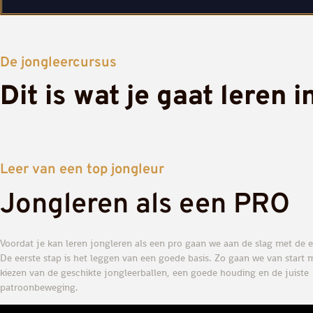
De jongleercursus
Dit is wat je gaat leren 
Leer van een top jongleur
Jongleren als een PRO
Voordat je kan leren jongleren als een pro gaan we aan de slag met de e
De eerste stap is het leggen van een goede basis. Zo gaan we van start 
kiezen van de geschikte jongleerballen, een goede houding en de juiste
patroonbeweging.