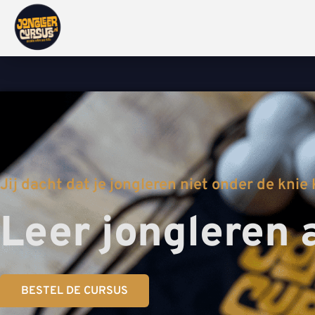
Jij dacht dat je jongleren niet onder de knie
Leer jongleren 
BESTEL DE CURSUS