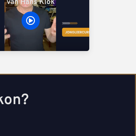
van Hans Klok
 kon?