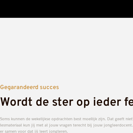
Gegarandeerd succes
Wordt de ster op ieder f
Soms kunnen de wekelijkse opdrachten best moeilijk zijn. Dat geeft niet
lesmateriaal kun jij met al jouw vragen terecht bij jouw jongleerdocent
er samen voor dat jij leert jongleren.