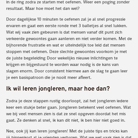
in de ring zodra ze starten met oefenen. Weer een poging zonder
resultaat. Maar hoe moet het dan wel?
Door dagelijkse 10 minuten te oefenen zal je al snel progressie
ervaren en gaat een eerste ronde met 3 balletjes al snel lukken.
Wat wij vaak zien gebeuren is dat mensen vanaf dit punt zich
verkeerde gewoontes gaan aanleren en niet verder komen. Met de
bijhorende frustratie en wat er uiteindelijk toe leid dat mensen
stoppen met oefenen. Deze slechte gewoontes voorkom je met
de juiste begeleiding Door wekelijks nieuwe inlichtingen te
krijgen en bijgestuurd te worden waar nodig is de kans van
slagen enorm. Door consistent hiermee aan de slag te gaan leer
je een basispatroon die je nooit meer afleert.
Ik wil leren jongleren, maar hoe dan?
Zodra je deze stappen rustig doorloopt, zal het jongleren iedere
keer een stukje beter gaan. Jongleren betekent veel oefenen. Wat
we bij veel mensen zien is dat ze snel opgeven doordat het mis
gaat. Ze denken al snel, ik kan dit niet, ik ben hier niet goed in.
Nee, ook jij kan leren jongleren! Met de juiste tips en tricks kan
jij binnenkort al je vrienden verbazen. Wat we wel vaak zien is dat